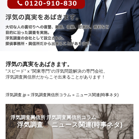
浮気の真実をあばきます。
"スピード" x "関東専門"の浮気問題解決の専門会社、
浮気調査興信所だからこそ出来ることがあります！
浮気調査.jp
»
浮気調査興信所コラム
»
ニュース関連(時事ネタ)
浮気調査興信所 浮気調査興信所コラム
浮気調査 ニュース関連(時事ネタ)