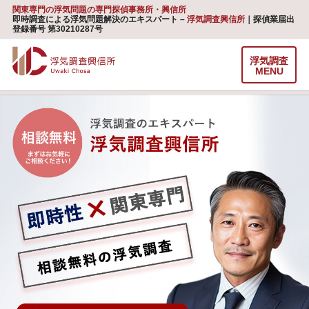
関東専門の浮気問題の専門探偵事務所・興信所
即時調査による浮気問題解決のエキスパート –
浮気調査興信所
｜探偵業届出
登録番号 第30210287号
浮気調査
MENU