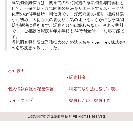
浮気調査興信所
は、関東での即時実施の浮気調査専門会社と
して、不倫問題・浮気問題の解決をサポートするスピード特
化型の探偵事務所・興信所です。浮気問題の相談、復縁相談
から初め、大切な人の裏切り、気の迷いを明らかにし浮気問
題を解決に導きます。調査だけでは終わらない。それが弊社
です。ご相談は深夜や年末年始も24時間受付中・対応可能で
す。
浮気調査興信所は業務拡大のため法人名をRiver Field株式会社
へ名称変更を致しました。
-
会社案内
-
調査料金
-
個人情報保護と秘密保護
-
特定商取引法に基づく表示
-
サイトマップ
-
復縁したい・復縁工作
Copyright© 浮気調査興信所 All Rights Reserved.