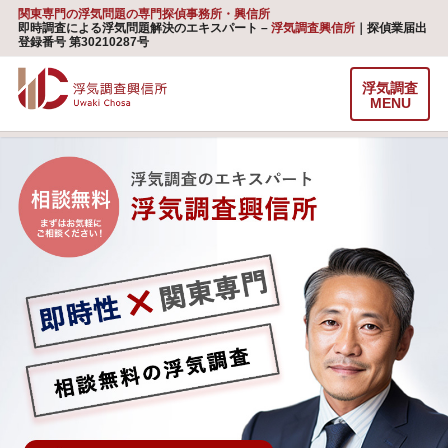
関東専門の浮気問題の専門探偵事務所・興信所
即時調査による浮気問題解決のエキスパート –
浮気調査興信所
｜探偵業届出
登録番号 第30210287号
浮気調査
MENU