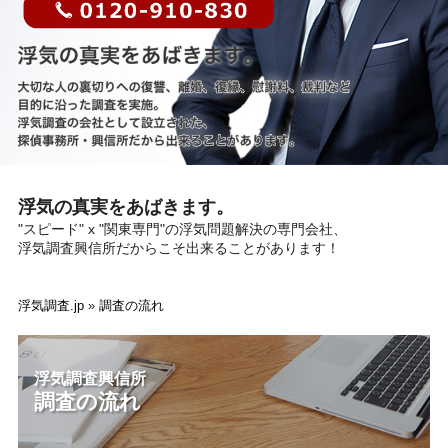
浮気の真実をあばきます。
"スピード" x "関東専門"の浮気問題解決の専門会社、
浮気調査興信所だからこそ出来ることがあります！
浮気調査.jp
»
調査の流れ
浮気調査興信所
調査の流れ