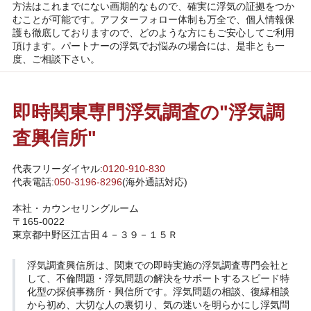
方法はこれまでにない画期的なもので、確実に浮気の証拠をつか
むことが可能です。アフターフォロー体制も万全で、個人情報保
護も徹底しておりますので、どのような方にもご安心してご利用
頂けます。パートナーの浮気でお悩みの場合には、是非とも一
度、ご相談下さい。
即時関東専門浮気調査の"浮気調
査興信所"
代表フリーダイヤル:
0120-910-830
代表電話:
050-3196-8296
(海外通話対応)
本社・カウンセリングルーム
〒165-0022
東京都中野区江古田４－３９－１５Ｒ
浮気調査興信所
は、関東での即時実施の浮気調査専門会社と
して、不倫問題・浮気問題の解決をサポートするスピード特
化型の探偵事務所・興信所です。浮気問題の相談、復縁相談
から初め、大切な人の裏切り、気の迷いを明らかにし浮気問