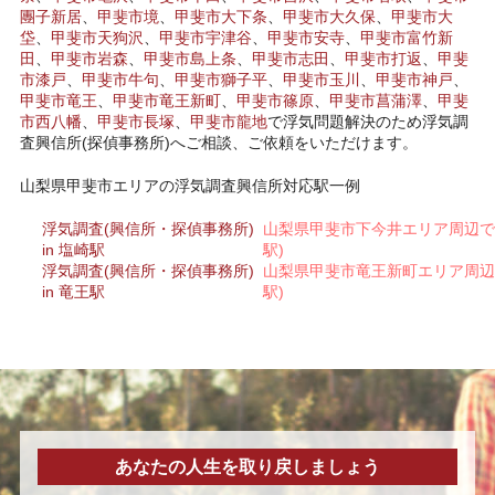
團子新居
、
甲斐市境
、
甲斐市大下条
、
甲斐市大久保
、
甲斐市大
垈
、
甲斐市天狗沢
、
甲斐市宇津谷
、
甲斐市安寺
、
甲斐市富竹新
田
、
甲斐市岩森
、
甲斐市島上条
、
甲斐市志田
、
甲斐市打返
、
甲斐
市漆戸
、
甲斐市牛句
、
甲斐市獅子平
、
甲斐市玉川
、
甲斐市神戸
、
甲斐市竜王
、
甲斐市竜王新町
、
甲斐市篠原
、
甲斐市菖蒲澤
、
甲斐
市西八幡
、
甲斐市長塚
、
甲斐市龍地
で浮気問題解決のため浮気調
査興信所(探偵事務所)へご相談、ご依頼をいただけます。
山梨県甲斐市エリアの浮気調査興信所対応駅一例
浮気調査(興信所・探偵事務所)
山梨県甲斐市下今井エリア周辺で
in 塩崎駅
駅)
浮気調査(興信所・探偵事務所)
山梨県甲斐市竜王新町エリア周辺
in 竜王駅
駅)
あなたの人生を取り戻しましょう