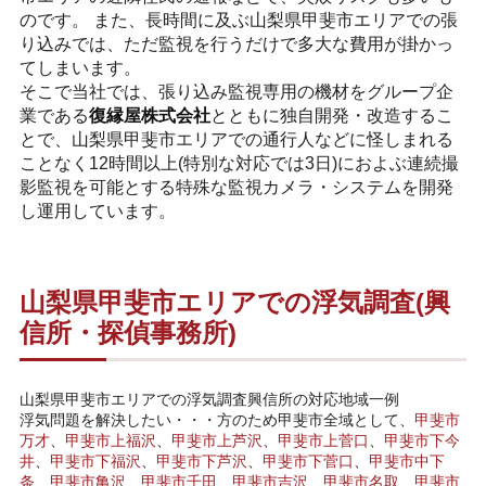
のです。 また、長時間に及ぶ山梨県甲斐市エリアでの張
り込みでは、ただ監視を行うだけで多大な費用が掛かっ
てしまいます。
そこで当社では、張り込み監視専用の機材をグループ企
業である
復縁屋株式会社
とともに独自開発・改造するこ
とで、山梨県甲斐市エリアでの通行人などに怪しまれる
ことなく12時間以上(特別な対応では3日)におよぶ連続撮
影監視を可能とする特殊な監視カメラ・システムを開発
し運用しています。
山梨県甲斐市エリアでの浮気調査(興
信所・探偵事務所)
山梨県甲斐市エリアでの浮気調査興信所の対応地域一例
浮気問題を解決したい・・・方のため甲斐市全域として、
甲斐市
万才
、
甲斐市上福沢
、
甲斐市上芦沢
、
甲斐市上菅口
、
甲斐市下今
井
、
甲斐市下福沢
、
甲斐市下芦沢
、
甲斐市下菅口
、
甲斐市中下
条
、
甲斐市亀沢
、
甲斐市千田
、
甲斐市吉沢
、
甲斐市名取
、
甲斐市