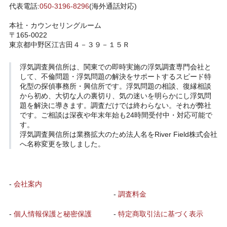
代表電話:
050-3196-8296
(海外通話対応)
本社・カウンセリングルーム
〒165-0022
東京都中野区江古田４－３９－１５Ｒ
浮気調査興信所
は、関東での即時実施の浮気調査専門会社と
して、不倫問題・浮気問題の解決をサポートするスピード特
化型の探偵事務所・興信所です。浮気問題の相談、復縁相談
から初め、大切な人の裏切り、気の迷いを明らかにし浮気問
題を解決に導きます。調査だけでは終わらない。それが弊社
です。ご相談は深夜や年末年始も24時間受付中・対応可能で
す。
浮気調査興信所は業務拡大のため法人名をRiver Field株式会社
へ名称変更を致しました。
-
会社案内
-
調査料金
-
個人情報保護と秘密保護
-
特定商取引法に基づく表示