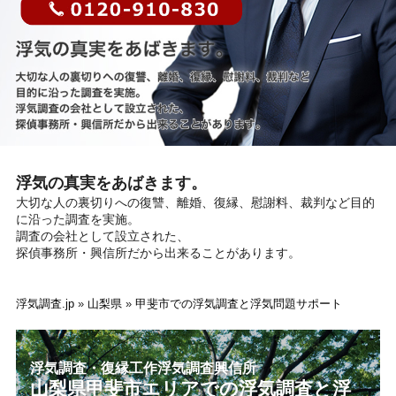
浮気の真実をあばきます。
大切な人の裏切りへの復讐、離婚、復縁、慰謝料、裁判など目的
に沿った調査を実施。
調査の会社として設立された、
探偵事務所・興信所だから出来ることがあります。
浮気調査.jp
»
山梨県
»
甲斐市での浮気調査と浮気問題サポート
浮気調査・復縁工作浮気調査興信所
山梨県甲斐市エリアでの浮気調査と浮