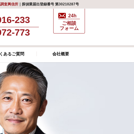
気調査興信所
｜探偵業届出登録番号 第30210287号
24h
916-233
ご相談
フォーム
972-773
くあるご質問
会社概要