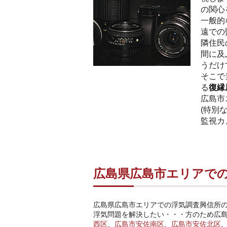
の関心
一般的
遠での
隣住民
間に及
うだけ
そこで
る
復縁
広島市
(特別
監視カ
広島県広島市エリアでの
広島県広島市エリアでの浮気調査興信所
浮気問題を解決したい・・・方のため広
西区
、
広島市安佐南区
、
広島市安佐北区