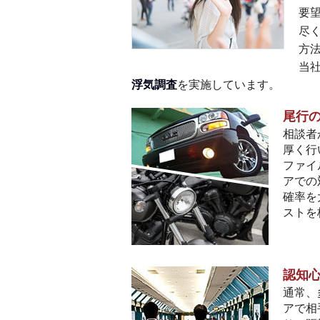
要
尽
方
当
浮気調査
を実施しています。
尾行
相談者
厚く行
ファイ
アでの
確率を
ストを
認知
通常、
アで相