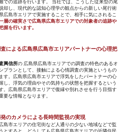
離での追跡を行います。 当社では、こうした従来型の尾
脱却し、現代的な認知心理学の観点からの新しい尾行術
県広島市エリアで実施することで、相手に気にされるこ
一層の確実さで広島県広島市エリアでの対象者の追跡や
把握を行います。
調査による広島県広島市エリアパートナーの心理把
査興信所
の 広島県広島市エリアでの調査の特色のあるオ
ンプランとして、接触による心情調査の実施というもの
ます。広島県広島市エリアで浮気をしたパートナーの心
握し、浮気の理由やその気持ちの状態を把握するという
す。広島県広島市エリアで復縁や別れさせを行う目指す
重要な情報となります。
開発のカメラによる長時間監視の実現
広島市エリアの住宅街など人通りの少ない地域などで監
うとすると、どうしても広島県広島市エリアの近隣住民