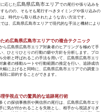
広島県広島市エリア
望に応じた
での尾行や張り込みを
くすものの、そもそも尾行すべきタイミングや張り込みの
法は、時代から取り残されたような古い方法です。
社では、広島県広島市エリアで現代的な手法と機材により
のため広島県広島市エリアでの複合テクニック
から広島県広島市エリア対象者のヒアリングを極めて手
い、ひとりひとりの行動の癖や方針を分析します。プロ
ル分析と呼ばれるこの手法を用いて、広島県広島市エリ
対象者の移動ルートや行動範囲の推定を行い、追跡成功
大幅に上げると同時に、広島県広島市エリアでの調査コ
格段に節約することができます。
心理学視点での驚異的な追跡尾行術
多くの探偵事務所や興信所の尾行は、広島県広島市エリ
手に気が付かれることを失敗とし、相手から視認ぎりぎ