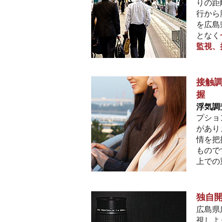
りの距
行から
を広島
となく
監視、
接触
握
浮気調
プショ
があり
情を把
もので
上での
独自
広島県
視しよ