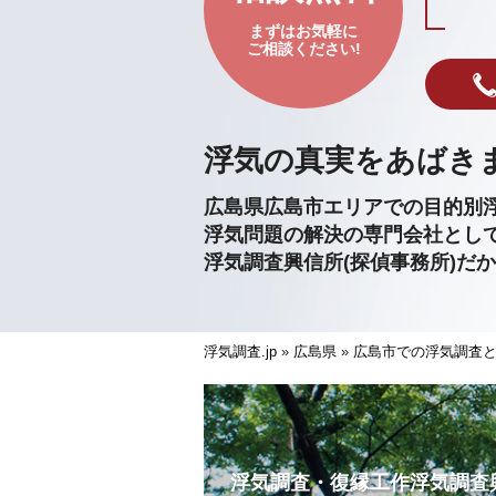
まずはお気軽に
ご相談ください!
浮気の真実をあばき
広島県広島市エリアでの目的別
浮気問題の解決の専門会社とし
浮気調査興信所(探偵事務所)だ
浮気調査.jp
»
広島県
»
広島市での浮気調査
浮気調査・復縁工作浮気調査