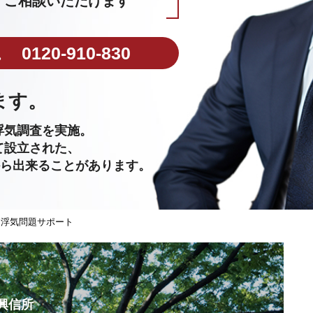
ご相談いただけます
0120-910-830
ます。
浮気調査を実施。
て設立された、
から出来ることがあります。
と浮気問題サポート
興信所