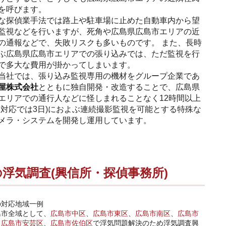
を呼びます。
な探偵業手法では路上や駐車場に止めた自動車内から望
監視などを行いますが、死角や広島県広島市エリアの近
の通報などで、失敗リスクも多いものです。 また、長時
ぶ広島県広島市エリアでの張り込みでは、ただ監視を行
で多大な費用が掛かってしまいます。
当社では、張り込み監視専用の機材をグループ企業であ
屋株式会社
とともに独自開発・改造することで、広島県
エリアでの通行人などに怪しまれることなく12時間以上
な対応では3日)におよぶ連続撮影監視を可能とする特殊な
メラ・システムを開発し運用しています。
浮気調査(興信所・探偵事務所)
の対応地域一例
島市全域として、
広島市中区
、
広島市東区
、
広島市南区
、
広島市
、
広島市安芸区
、
広島市佐伯区
で浮気問題解決のため浮気調査興