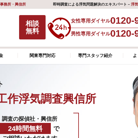
事務所・興信所
即時調査による浮気問題解決のエキスパート –
浮
0120-
女性専用ダイヤル
相談
無料
0120-
男性専用ダイヤル
金
関東専門対応
専門スタッフ紹介
よ
ト
工作浮気調査興信所
調査の探偵社・興信所
24時間無料
で