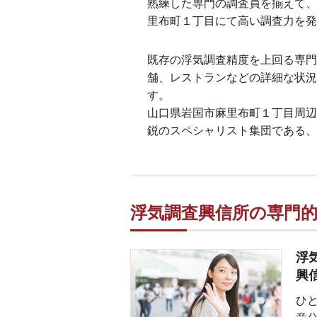
熟練した専門の調査員を揃えて、
里布町１丁目にて高い調査力を発
既存の浮気調査精度を上回る専門
舗、レストランなどの詳細な状況
す。
山口県岩国市麻里布町１丁目周辺
鋭のスペシャリスト集団である、
浮気調査興信所の専門
浮
興
ひ