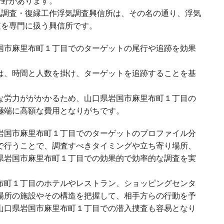
分野があります。
気調査・復縁工作浮気調査興信所は、その名の通り、浮気
査を専門に扱う興信所です。
国市麻里布町１丁目でのターゲットの尾行や追跡を効果
は、時間と人数を掛け、ターゲットを追跡することを基
な労力ががかかるため、山口県岩国市麻里布町１丁目の
極端に高額な費用となりがちです。
岩国市麻里布町１丁目でのターゲットのプロファイル分
で行うことで、調査すべきタイミングや立ち寄り場所、
県岩国市麻里布町１丁目での効果的で効率的な調査を実
布町１丁目のホテルやレストラン、ショッピングセンタ
場所の施設やその構造を把握して、相手方らの行動を予
山口県岩国市麻里布町１丁目での潜入捜査も容易となり