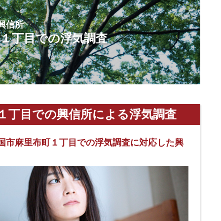
興信所
町１丁目での浮気調査
１丁目での興信所による浮気調査
国市麻里布町１丁目での浮気調査に対応した興