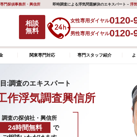
専門探偵事務所・興信所
即時調査による浮気問題解決のエキスパート –
浮
0120-
女性専用ダイヤル
相談
無料
0120-
男性専用ダイヤル
金
関東専門対応
専門スタッフ紹介
よ
目:調査のエキスパート
工作浮気調査興信所
調査の探偵社・興信所
24時間無料
で