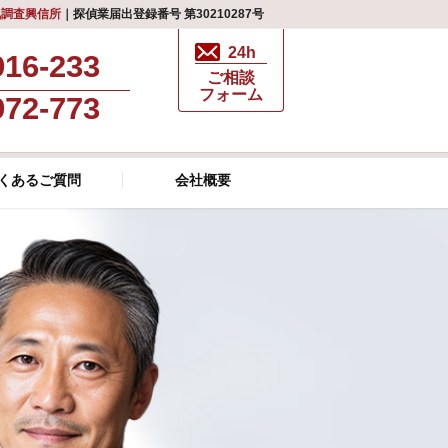
気調査興信所
｜探偵業届出登録番号 第30210287号
24h
916-233
ご相談
フォーム
972-773
くあるご質問
会社概要