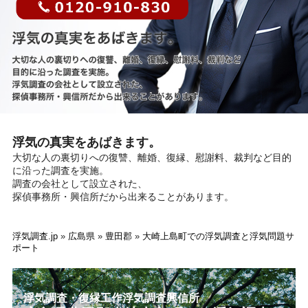
浮気の真実をあばきます。
大切な人の裏切りへの復讐、離婚、復縁、慰謝料、裁判など目的
に沿った調査を実施。
調査の会社として設立された、
探偵事務所・興信所だから出来ることがあります。
浮気調査.jp
»
広島県
»
豊田郡
»
大崎上島町での浮気調査と浮気問題サ
ポート
浮気調査・復縁工作浮気調査興信所