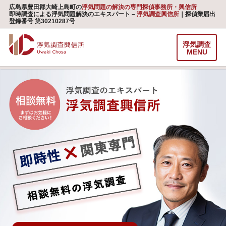
広島県豊田郡大崎上島町の
浮気問題の解決の専門探偵事務所・興信所
即時調査による浮気問題解決のエキスパート –
浮気調査興信所
｜探偵業届出
登録番号 第30210287号
浮気調査
MENU