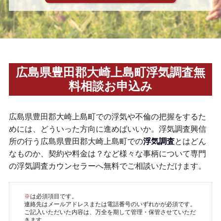
広島県豊田郡大崎上島町浮気調査無
料相談お申込み
広島県豊田郡大崎上島町での浮気や不倫の把握をするた
めには、どういった方向に進めばいいか。浮気調査興信
所の行う広島県豊田郡大崎上島町での
浮気調査
とはどん
なものか、契約や料金は？など様々な事柄について専門
の浮気調査カウンセラーへ無料でご相談いただけます。
※
は必須項目です。
連絡先はメールアドレスまたは電話番号のいずれかが必須です。
ご記入いただいた内容は、万全を期して管理・保管させていただ
きます。