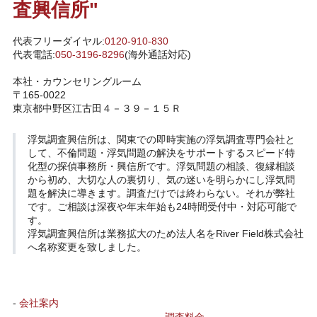
査興信所"
代表フリーダイヤル:
0120-910-830
代表電話:
050-3196-8296
(海外通話対応)
本社・カウンセリングルーム
〒165-0022
東京都中野区江古田４－３９－１５Ｒ
浮気調査興信所
は、関東での即時実施の浮気調査専門会社と
して、不倫問題・浮気問題の解決をサポートするスピード特
化型の探偵事務所・興信所です。浮気問題の相談、復縁相談
から初め、大切な人の裏切り、気の迷いを明らかにし浮気問
題を解決に導きます。調査だけでは終わらない。それが弊社
です。ご相談は深夜や年末年始も24時間受付中・対応可能で
す。
浮気調査興信所は業務拡大のため法人名をRiver Field株式会社
へ名称変更を致しました。
-
会社案内