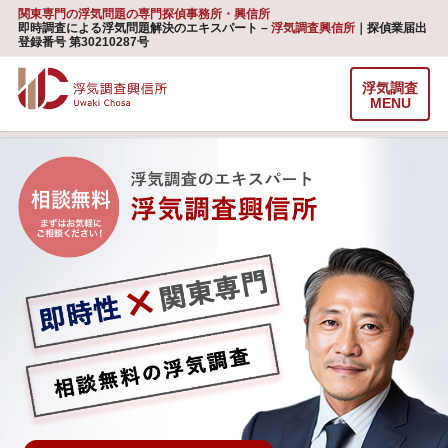
関東専門の浮気問題の専門探偵事務所・興信所
即時調査による浮気問題解決のエキスパート –
浮気調査興信所
｜探偵業届出
登録番号 第30210287号
浮気調査
MENU