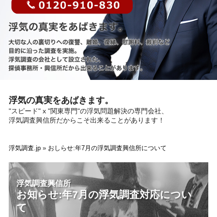
浮気の真実をあばきます。
"スピード" x "関東専門"の浮気問題解決の専門会社、
浮気調査興信所だからこそ出来ることがあります！
浮気調査.jp
»
おしらせ:年7月の浮気調査興信所について
浮気調査興信所
お知らせ:年7月の浮気調査対応につい
て