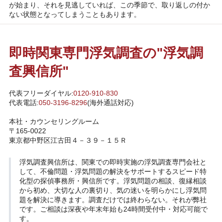
が始まり、それを見逃していれば、この季節で、取り返しの付か
ない状態となってしまうこともあります。
即時関東専門浮気調査の"浮気調
査興信所"
代表フリーダイヤル:
0120-910-830
代表電話:
050-3196-8296
(海外通話対応)
本社・カウンセリングルーム
〒165-0022
東京都中野区江古田４－３９－１５Ｒ
浮気調査興信所
は、関東での即時実施の浮気調査専門会社と
して、不倫問題・浮気問題の解決をサポートするスピード特
化型の探偵事務所・興信所です。浮気問題の相談、復縁相談
から初め、大切な人の裏切り、気の迷いを明らかにし浮気問
題を解決に導きます。調査だけでは終わらない。それが弊社
です。ご相談は深夜や年末年始も24時間受付中・対応可能で
す。