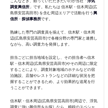
こんなとき、頼っていただきたいのが当社「
浮気
調査興信所
」です。私たちは 信木駅・信木周辺(広
島県安芸高田市) を含む周辺エリアで活動を行う
興
信所
・
探偵事務所
です。
熟練した専門の調査員を揃えて、信木駅・信木周
辺(広島県安芸高田市)で各種分野の専門家と連携し
ながら、高い調査力を発揮します。
担当ごどに担当地域を設定し、その担当者へ信木
駅・信木周辺(広島県安芸高田市)やその周辺に限定
することにより、調査対象地域のホテルなどの宿
泊施設、店舗やレストランなどの詳細な状況を把
握することができるため、より効果的な追尾を行
うことができます。
信木駅・信木周辺(広島県安芸高田市)周辺で、浮気
調査に強い興信所をお探しなら、精鋭のスペシャ