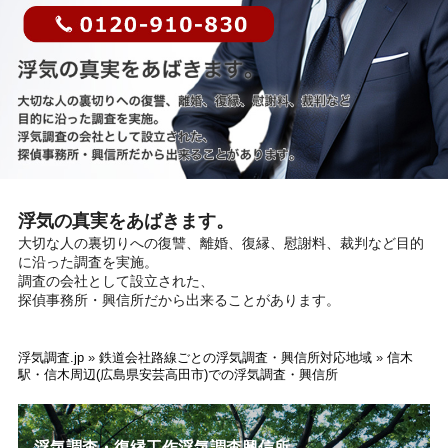
浮気の真実をあばきます。
大切な人の裏切りへの復讐、離婚、復縁、慰謝料、裁判など目的
に沿った調査を実施。
調査の会社として設立された、
探偵事務所・興信所だから出来ることがあります。
浮気調査.jp
»
鉄道会社路線ごとの浮気調査・興信所対応地域
»
信木
駅・信木周辺(広島県安芸高田市)での浮気調査・興信所
浮気調査・復縁工作浮気調査興信所