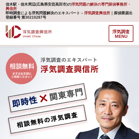
信木駅・信木周辺(広島県安芸高田市)の
浮気問題の解決の専門探偵事務所・
興信所
即時調査による浮気問題解決のエキスパート –
浮気調査興信所
｜探偵業届出
登録番号 第30210287号
浮気調査
MENU