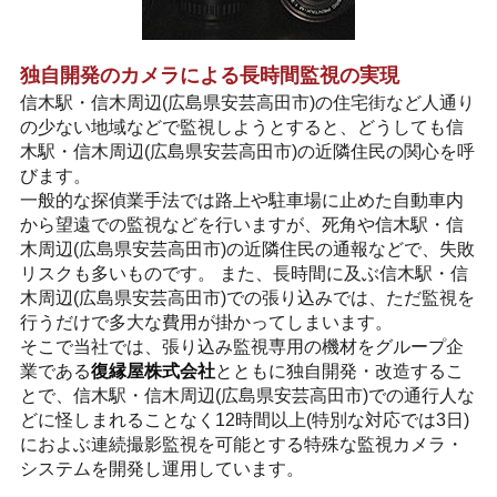
独自開発のカメラによる長時間監視の実現
信木駅・信木周辺(広島県安芸高田市)の住宅街など人通り
の少ない地域などで監視しようとすると、どうしても信
木駅・信木周辺(広島県安芸高田市)の近隣住民の関心を呼
びます。
一般的な探偵業手法では路上や駐車場に止めた自動車内
から望遠での監視などを行いますが、死角や信木駅・信
木周辺(広島県安芸高田市)の近隣住民の通報などで、失敗
リスクも多いものです。 また、長時間に及ぶ信木駅・信
木周辺(広島県安芸高田市)での張り込みでは、ただ監視を
行うだけで多大な費用が掛かってしまいます。
そこで当社では、張り込み監視専用の機材をグループ企
業である
復縁屋株式会社
とともに独自開発・改造するこ
とで、信木駅・信木周辺(広島県安芸高田市)での通行人な
どに怪しまれることなく12時間以上(特別な対応では3日)
におよぶ連続撮影監視を可能とする特殊な監視カメラ・
システムを開発し運用しています。