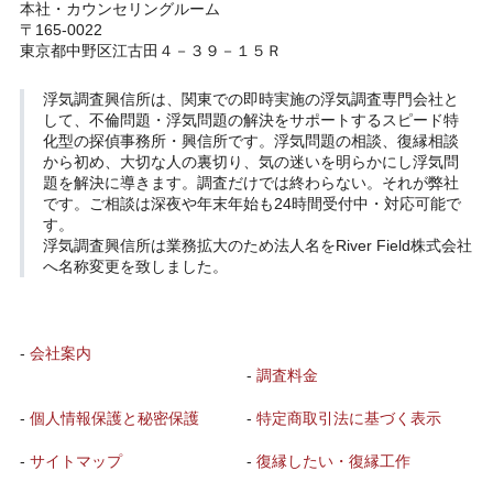
本社・カウンセリングルーム
〒165-0022
東京都中野区江古田４－３９－１５Ｒ
浮気調査興信所
は、関東での即時実施の浮気調査専門会社と
して、不倫問題・浮気問題の解決をサポートするスピード特
化型の探偵事務所・興信所です。浮気問題の相談、復縁相談
から初め、大切な人の裏切り、気の迷いを明らかにし浮気問
題を解決に導きます。調査だけでは終わらない。それが弊社
です。ご相談は深夜や年末年始も24時間受付中・対応可能で
す。
浮気調査興信所は業務拡大のため法人名をRiver Field株式会社
へ名称変更を致しました。
-
会社案内
-
調査料金
-
個人情報保護と秘密保護
-
特定商取引法に基づく表示
-
サイトマップ
-
復縁したい・復縁工作