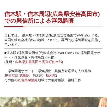
信木駅・信木周辺(広島県安芸高田市)
での興信所による浮気調査
当社では、 信木駅・信木周辺(広島県安芸高田市)を初めとする、
全国の鉄道会社沿線の地域について、専門的な浮気調査を実施し
ています。
■信木駅 (浮気調査興信所(株式会社River Field)での浮気問題サポ
ート・浮気調査・興信所対応可能)
(住所 :
広島県
安芸高田市
高宮町佐々部
)
・
浮気問題サポート・浮気調査・興信所対応乗り入れ路線
JR三江線
(
式敷駅
-
信木駅
-
所木駅
)
その他の
鉄道路線沿線
地域での復縁相談・復縁工作