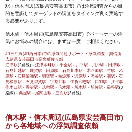
駅・信木周辺(広島県安芸高田市) では浮気調査からの目
的を意識してターゲットの調査をタイミング良く実施す
る必要があります。
信木駅・信木周辺(広島県安芸高田市) でパートナーの浮
気にお悩みの場合には、まずは一度、ご相談ください。
JR三江線(JR西日本)での浮気問題サポート・浮気調査・興信所
:
広島県
安芸高田市
高宮町佐々部
江津駅
(2路線) -
江津本町駅
-
千金駅
-
川平駅
-
川戸駅
-
田津駅
-
石見川越駅
-
鹿賀駅
-
因原駅
-
石見川本駅
-
木路原駅
-
竹駅
-
乙
原駅
-
石見簗瀬駅
-
明塚駅
-
粕淵駅
-
浜原駅
-
沢谷駅
-
潮駅
-
石
見松原駅
-
石見都賀駅
-
宇都井駅
-
伊賀和志駅
-
口羽駅
-
江平駅
-
作木口駅
-
香淀駅
-
式敷駅
-
信木
駅
-
所木駅
-
船佐駅
-
長谷駅
(3
路線) -
粟屋駅
-
尾関山駅
-
三次駅
(3路線)
信木駅・信木周辺(広島県安芸高田市)
から各地域への浮気調査依頼