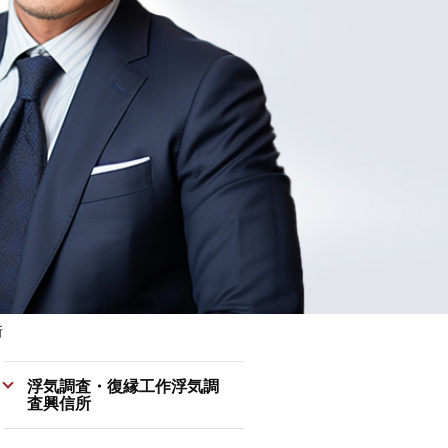
所
浮気調査・復縁工作浮気調
査興信所