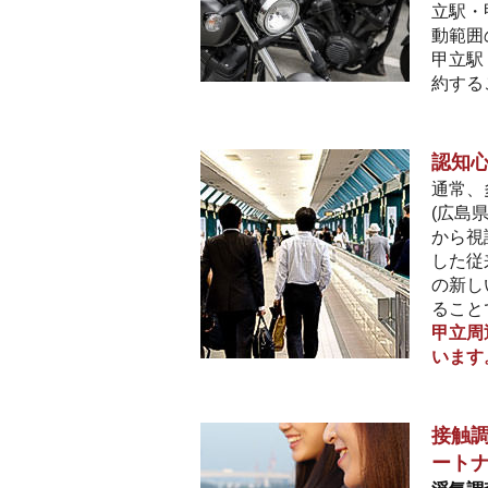
立駅・
動範囲
甲立駅
約する
認知
通常、
(広島
から視
した従
の新し
ること
甲立周
います
接触調
ート