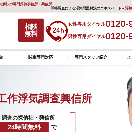
の解決の専門探偵事務所・興信所
即時調査による浮気問題解決のエキスパート –
浮
0120-
女性専用ダイヤル
相談
無料
0120-
男性専用ダイヤル
金
関東専門対応
専門スタッフ紹介
よ
工作浮気調査興信所
調査の探偵社・興信所
24時間無料
で