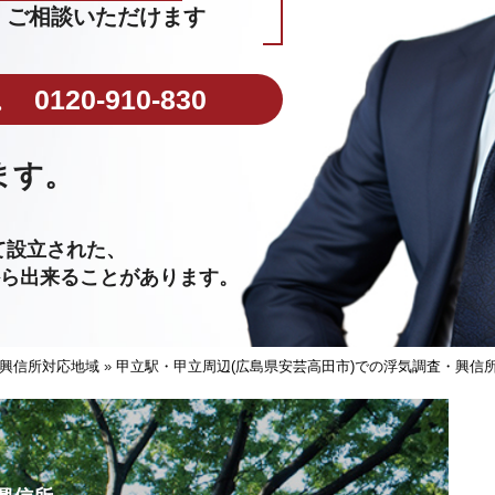
ご相談いただけます
0120-910-830
ます。
。
て設立された、
から出来ることがあります。
興信所対応地域
»
甲立駅・甲立周辺(広島県安芸高田市)での浮気調査・興信