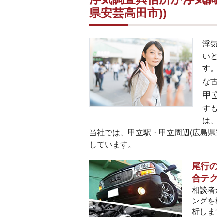
県安芸高田市))
浮
い
す。
な
甲
す
は
当社では、甲立駅・甲立周辺(広島県
しています。
尾行の
合テ
相談者
ングを
析しま