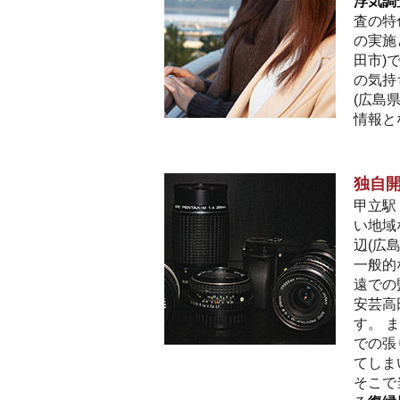
浮気調
査の特
の実施
田市)
の気持
(広島
情報と
独自
甲立駅
い地域
辺(広
一般的
遠での
安芸高
す。 
での張
てしま
そこで