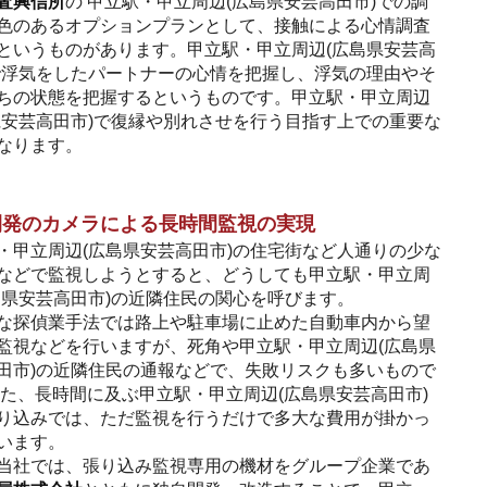
査興信所
の 甲立駅・甲立周辺(広島県安芸高田市)での調
色のあるオプションプランとして、接触による心情調査
というものがあります。甲立駅・甲立周辺(広島県安芸高
で浮気をしたパートナーの心情を把握し、浮気の理由やそ
ちの状態を把握するというものです。甲立駅・甲立周辺
県安芸高田市)で復縁や別れさせを行う目指す上での重要な
なります。
開発のカメラによる長時間監視の実現
・甲立周辺(広島県安芸高田市)の住宅街など人通りの少な
などで監視しようとすると、どうしても甲立駅・甲立周
島県安芸高田市)の近隣住民の関心を呼びます。
な探偵業手法では路上や駐車場に止めた自動車内から望
監視などを行いますが、死角や甲立駅・甲立周辺(広島県
田市)の近隣住民の通報などで、失敗リスクも多いもので
また、長時間に及ぶ甲立駅・甲立周辺(広島県安芸高田市)
り込みでは、ただ監視を行うだけで多大な費用が掛かっ
います。
当社では、張り込み監視専用の機材をグループ企業であ