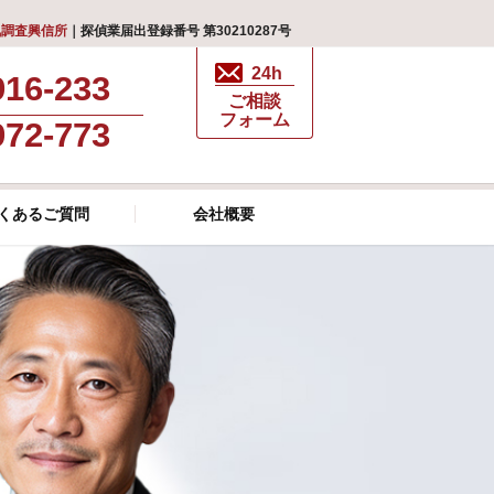
気調査興信所
｜探偵業届出登録番号 第30210287号
24h
916-233
ご相談
フォーム
972-773
くあるご質問
会社概要