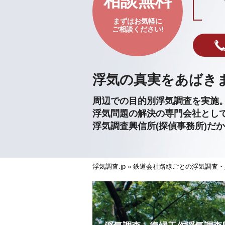
相談無料
まずはお気軽に
ご相談ください!
浮気の真実をあばき
周辺での目的別浮気調査を実施
浮気問題の解決の専門会社とし
浮気調査興信所(探偵事務所)だ
浮気調査.jp
»
鉄道会社路線ごとの浮気調査・