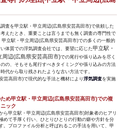
気調査を甲立駅・甲立周辺(広島県安芸高田市)で依頼した
と考えたとき、重要ことは言うまでも無く調査の専門性で
 甲立駅・甲立周辺(広島県安芸高田市)での多くの一般的
甲立駅・
古い体質での浮気調査会社では、要望に応じた
立周辺(広島県安芸高田市)
での尾行や張り込みを尽く
ものの、そもそも尾行すべきタイミングや張り込みの方法
、時代から取り残されたような古い方法です。
安芸高田市)で現代的な手法と機材により
浮気調査
を実施
ため甲立駅・甲立周辺(広島県安芸高田市)での複
クニック
から甲立駅・甲立周辺(広島県安芸高田市)対象者のヒアリ
極めて手厚く行い、ひとりひとりの行動の癖や方針を分
す。プロファイル分析と呼ばれるこの手法を用いて、甲