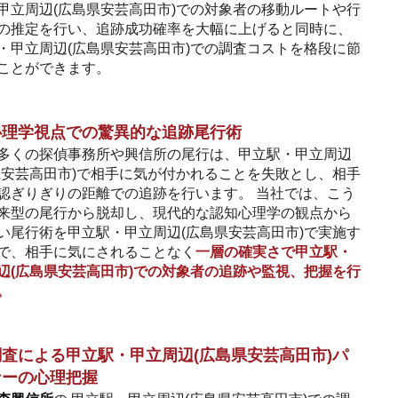
甲立周辺(広島県安芸高田市)での対象者の移動ルートや行
の推定を行い、追跡成功確率を大幅に上げると同時に、
・甲立周辺(広島県安芸高田市)での調査コストを格段に節
ことができます。
心理学視点での驚異的な追跡尾行術
多くの探偵事務所や興信所の尾行は、甲立駅・甲立周辺
県安芸高田市)で相手に気が付かれることを失敗とし、相手
認ぎりぎりの距離での追跡を行います。 当社では、こう
来型の尾行から脱却し、現代的な認知心理学の観点から
い尾行術を甲立駅・甲立周辺(広島県安芸高田市)で実施す
で、相手に気にされることなく
一層の確実さで甲立駅・
辺(広島県安芸高田市)での対象者の追跡や監視、把握を行
。
査による甲立駅・甲立周辺(広島県安芸高田市)パ
ナーの心理把握