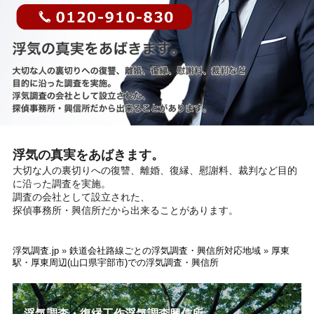
浮気の真実をあばきます。
大切な人の裏切りへの復讐、離婚、復縁、慰謝料、裁判など目的
に沿った調査を実施。
調査の会社として設立された、
探偵事務所・興信所だから出来ることがあります。
浮気調査.jp
»
鉄道会社路線ごとの浮気調査・興信所対応地域
»
厚東
駅・厚東周辺(山口県宇部市)での浮気調査・興信所
浮気調査・復縁工作浮気調査興信所