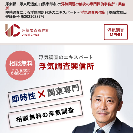
厚東駅・厚東周辺(山口県宇部市)の
浮気問題の解決の専門探偵事務所・興信
所
即時調査による浮気問題解決のエキスパート –
浮気調査興信所
｜探偵業届出
登録番号 第30210287号
浮気調査
MENU