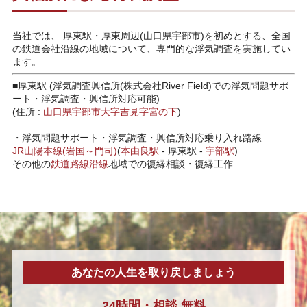
当社では、 厚東駅・厚東周辺(山口県宇部市)を初めとする、全国
の鉄道会社沿線の地域について、専門的な浮気調査を実施してい
ます。
■厚東駅 (浮気調査興信所(株式会社River Field)での浮気問題サポ
ート・浮気調査・興信所対応可能)
(住所 :
山口県
宇部市
大字吉見字宮の下
)
・
浮気問題サポート・浮気調査・興信所対応乗り入れ路線
JR山陽本線(岩国～門司)
(
本由良駅
-
厚東駅
-
宇部駅
)
その他の
鉄道路線沿線
地域での復縁相談・復縁工作
あなたの人生を取り戻しましょう
24時間・
相談
無料