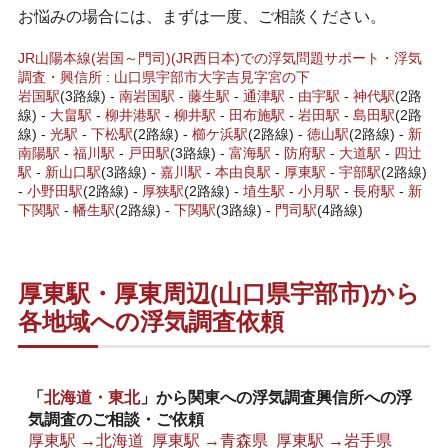
お悩みの場合には、まずは一度、ご相談ください。
JR山陽本線(岩国～門司)(JR西日本)での浮気問題サポート・浮気
調査・興信所
:
山口県
宇部市
大字吉見字宮の下
岩国駅
(3路線) -
南岩国駅
-
藤生駅
-
通津駅
-
由宇駅
-
神代駅
(2路
線) -
大畠駅
-
柳井港駅
-
柳井駅
-
田布施駅
-
岩田駅
-
島田駅
(2路
線) -
光駅
-
下松駅
(2路線) -
櫛ケ浜駅
(2路線) -
徳山駅
(2路線) -
新
南陽駅
-
福川駅
-
戸田駅
(3路線) -
富海駅
-
防府駅
-
大道駅
-
四辻
駅
-
新山口駅
(3路線) -
嘉川駅
-
本由良駅
-
厚東
駅
-
宇部駅
(2路線)
-
小野田駅
(2路線) -
厚狭駅
(2路線) -
埴生駅
-
小月駅
-
長府駅
-
新
下関駅
-
幡生駅
(2路線) -
下関駅
(3路線) -
門司駅
(4路線)
厚東駅・厚東周辺(山口県宇部市)から
各地域への浮気調査依頼
「
北海道・東北
」から関東への浮気調査興信所への浮
気調査のご相談・ご依頼
厚東駅 →北海道
厚東駅 →青森県
厚東駅 →岩手県