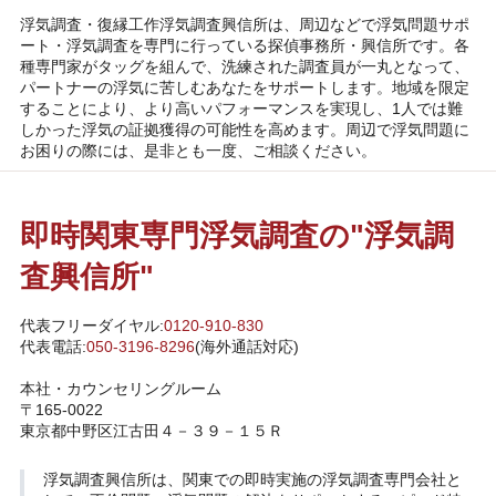
浮気調査・復縁工作浮気調査興信所は、周辺などで浮気問題サポ
ート・浮気調査を専門に行っている探偵事務所・興信所です。各
種専門家がタッグを組んで、洗練された調査員が一丸となって、
パートナーの浮気に苦しむあなたをサポートします。地域を限定
することにより、より高いパフォーマンスを実現し、1人では難
しかった浮気の証拠獲得の可能性を高めます。周辺で浮気問題に
お困りの際には、是非とも一度、ご相談ください。
即時関東専門浮気調査の"浮気調
査興信所"
代表フリーダイヤル:
0120-910-830
代表電話:
050-3196-8296
(海外通話対応)
本社・カウンセリングルーム
〒165-0022
東京都中野区江古田４－３９－１５Ｒ
浮気調査興信所
は、関東での即時実施の浮気調査専門会社と