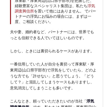
厚東駅・厚東周辺(山口県宇部市)を把握した、
経験豊富なスペシャリスト集団は、私たち
浮気
調査興信所
を置いて他にはありません。 でパー
トナーの浮気にお悩みの場合には、まずは一
度、ご相談ください。
夫や妻、婚約者など、パートナーには、世界でも
っとも信頼できる人でいてほしいものです。
しかし、ときには裏切られるケースがあります。
一番信用していた人が自分を裏切って厚東駅・厚
東周辺(山口県宇部市)で浮気をしていたら、どのよ
うな方でも「許せない」と思うでしょう。「どう
して？」と混乱してしまうケースもありますし、
意気消沈してしまうことも多いです。
こんなとき、頼っていただきたいのが当社「
浮気
調査興信所
」です。私たちは 厚東駅・厚東周辺(山