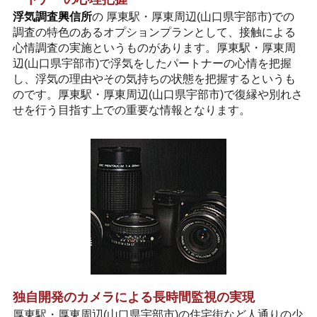
浮気調査興信所
の 厚東駅・厚東周辺(山口県宇部市)での
調査の特色のあるオプションプランとして、接触による
心情調査の実施というものがあります。厚東駅・厚東周
辺(山口県宇部市)で浮気をしたパートナーの心情を把握
し、浮気の理由やその気持ちの状態を把握するというも
のです。厚東駅・厚東周辺(山口県宇部市)で復縁や別れさ
せを行う目指す上での重要な情報となります。
独自開発のカメラによる長時間監視の実現
厚東駅・厚東周辺(山口県宇部市)の住宅街など人通りの少