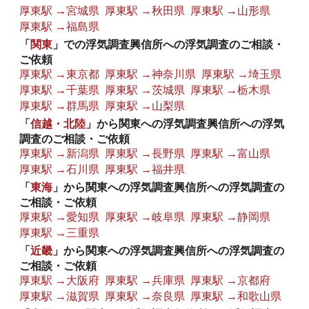
厚東駅 →宮城県
厚東駅 →秋田県
厚東駅 →山形県
厚東駅 →福島県
「
関東
」での浮気調査興信所への浮気調査のご相談・
ご依頼
厚東駅 →東京都
厚東駅 →神奈川県
厚東駅 →埼玉県
厚東駅 →千葉県
厚東駅 →茨城県
厚東駅 →栃木県
厚東駅 →群馬県
厚東駅 →山梨県
「
信越・北陸
」から関東への浮気調査興信所への浮気
調査のご相談・ご依頼
厚東駅 →新潟県
厚東駅 →長野県
厚東駅 →富山県
厚東駅 →石川県
厚東駅 →福井県
「
東海
」から関東への浮気調査興信所への浮気調査の
ご相談・ご依頼
厚東駅 →愛知県
厚東駅 →岐阜県
厚東駅 →静岡県
厚東駅 →三重県
「
近畿
」から関東への浮気調査興信所への浮気調査の
ご相談・ご依頼
厚東駅 →大阪府
厚東駅 →兵庫県
厚東駅 →京都府
厚東駅 →滋賀県
厚東駅 →奈良県
厚東駅 →和歌山県