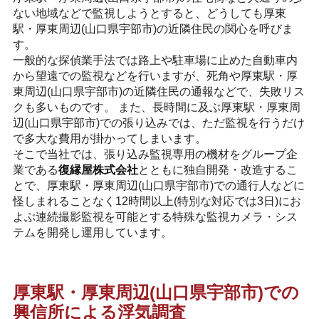
ない地域などで監視しようとすると、どうしても厚東
駅・厚東周辺(山口県宇部市)の近隣住民の関心を呼びま
す。
一般的な探偵業手法では路上や駐車場に止めた自動車内
から望遠での監視などを行いますが、死角や厚東駅・厚
東周辺(山口県宇部市)の近隣住民の通報などで、失敗リス
クも多いものです。 また、長時間に及ぶ厚東駅・厚東周
辺(山口県宇部市)での張り込みでは、ただ監視を行うだけ
で多大な費用が掛かってしまいます。
そこで当社では、張り込み監視専用の機材をグループ企
業である
復縁屋株式会社
とともに独自開発・改造するこ
とで、厚東駅・厚東周辺(山口県宇部市)での通行人などに
怪しまれることなく12時間以上(特別な対応では3日)にお
よぶ連続撮影監視を可能とする特殊な監視カメラ・シス
テムを開発し運用しています。
厚東駅・厚東周辺(山口県宇部市)での
興信所による浮気調査