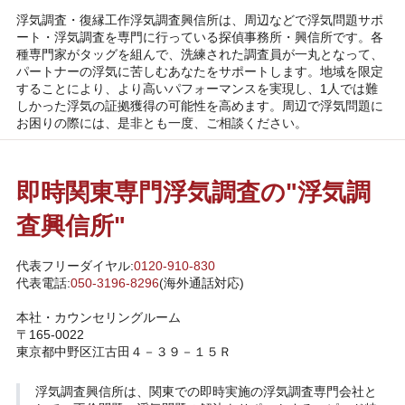
浮気調査・復縁工作浮気調査興信所は、周辺などで浮気問題サポ
ート・浮気調査を専門に行っている探偵事務所・興信所です。各
種専門家がタッグを組んで、洗練された調査員が一丸となって、
パートナーの浮気に苦しむあなたをサポートします。地域を限定
することにより、より高いパフォーマンスを実現し、1人では難
しかった浮気の証拠獲得の可能性を高めます。周辺で浮気問題に
お困りの際には、是非とも一度、ご相談ください。
即時関東専門浮気調査の"浮気調
査興信所"
代表フリーダイヤル:
0120-910-830
代表電話:
050-3196-8296
(海外通話対応)
本社・カウンセリングルーム
〒165-0022
東京都中野区江古田４－３９－１５Ｒ
浮気調査興信所
は、関東での即時実施の浮気調査専門会社と