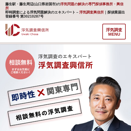
藤生駅・藤生周辺(山口県岩国市)の
浮気問題の解決の専門探偵事務所・興信
所
即時調査による浮気問題解決のエキスパート –
浮気調査興信所
｜探偵業届出
登録番号 第30210287号
浮気調査
MENU