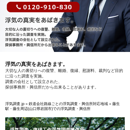
浮気の真実をあばきます。
大切な人の裏切りへの復讐、離婚、復縁、慰謝料、裁判など目的
に沿った調査を実施。
調査の会社として設立された、
探偵事務所・興信所だから出来ることがあります。
浮気調査.jp
»
鉄道会社路線ごとの浮気調査・興信所対応地域
»
藤生
駅・藤生周辺(山口県岩国市)での浮気調査・興信所
浮気調査・復縁工作浮気調査興信所