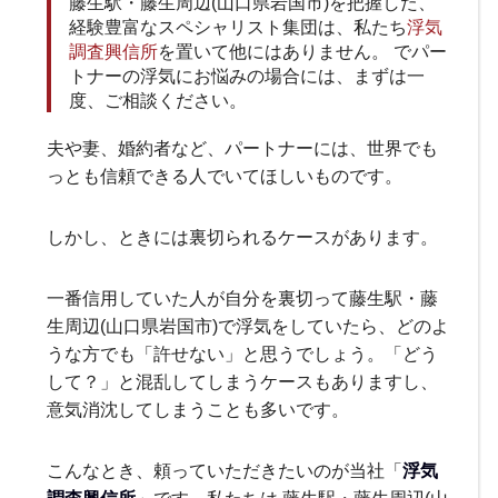
藤生駅・藤生周辺(山口県岩国市)を把握した、
経験豊富なスペシャリスト集団は、私たち
浮気
調査興信所
を置いて他にはありません。 でパー
トナーの浮気にお悩みの場合には、まずは一
度、ご相談ください。
夫や妻、婚約者など、パートナーには、世界でも
っとも信頼できる人でいてほしいものです。
しかし、ときには裏切られるケースがあります。
一番信用していた人が自分を裏切って藤生駅・藤
生周辺(山口県岩国市)で浮気をしていたら、どのよ
うな方でも「許せない」と思うでしょう。「どう
して？」と混乱してしまうケースもありますし、
意気消沈してしまうことも多いです。
こんなとき、頼っていただきたいのが当社「
浮気
調査興信所
」です。私たちは 藤生駅・藤生周辺(山