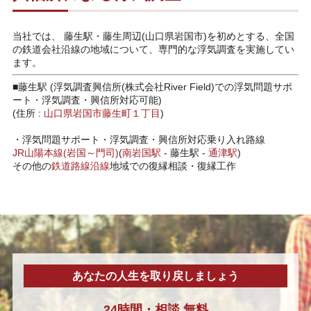
当社では、 藤生駅・藤生周辺(山口県岩国市)を初めとする、全国
の鉄道会社沿線の地域について、専門的な浮気調査を実施してい
ます。
■藤生駅 (浮気調査興信所(株式会社River Field)での浮気問題サポ
ート・浮気調査・興信所対応可能)
(住所 :
山口県
岩国市
藤生町１丁目
)
・
浮気問題サポート・浮気調査・興信所対応乗り入れ路線
JR山陽本線(岩国～門司)
(
南岩国駅
-
藤生駅
-
通津駅
)
その他の
鉄道路線沿線
地域での復縁相談・復縁工作
あなたの人生を取り戻しましょう
24時間・
相談
無料