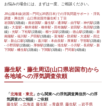
お悩みの場合には、まずは一度、ご相談ください。
JR山陽本線(岩国～門司)(JR西日本)での浮気問題サポート・浮気
調査・興信所
:
山口県
岩国市
藤生町１丁目
岩国駅
(3路線) -
南岩国駅
-
藤生
駅
-
通津駅
-
由宇駅
-
神代駅
(2路
線) -
大畠駅
-
柳井港駅
-
柳井駅
-
田布施駅
-
岩田駅
-
島田駅
(2路
線) -
光駅
-
下松駅
(2路線) -
櫛ケ浜駅
(2路線) -
徳山駅
(2路線) -
新
南陽駅
-
福川駅
-
戸田駅
(3路線) -
富海駅
-
防府駅
-
大道駅
-
四辻
駅
-
新山口駅
(3路線) -
嘉川駅
-
本由良駅
-
厚東駅
-
宇部駅
(2路線)
-
小野田駅
(2路線) -
厚狭駅
(2路線) -
埴生駅
-
小月駅
-
長府駅
-
新
下関駅
-
幡生駅
(2路線) -
下関駅
(3路線) -
門司駅
(4路線)
藤生駅・藤生周辺(山口県岩国市)から
各地域への浮気調査依頼
「
北海道・東北
」から関東への浮気調査興信所への浮
気調査のご相談・ご依頼
藤生駅 →北海道
藤生駅 →青森県
藤生駅 →岩手県