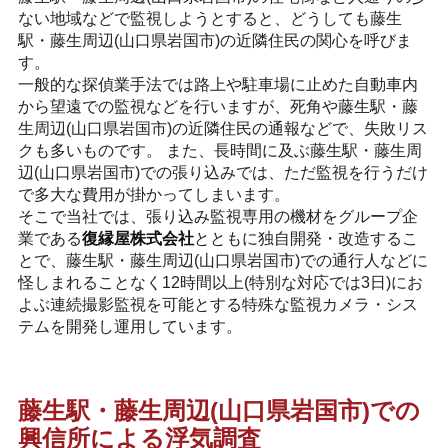
ない地域などで監視しようとすると、どうしても藤生
駅・藤生周辺(山口県岩国市)の近隣住民の関心を呼びま
す。
一般的な探偵業手法では路上や駐車場に止めた自動車内
から望遠での監視などを行いますが、死角や藤生駅・藤
生周辺(山口県岩国市)の近隣住民の通報などで、失敗リス
クも多いものです。 また、長時間に及ぶ藤生駅・藤生周
辺(山口県岩国市)での張り込みでは、ただ監視を行うだけ
で多大な費用が掛かってしまいます。
そこで当社では、張り込み監視専用の機材をグループ企
業である
復縁屋株式会社
とともに独自開発・改造するこ
とで、藤生駅・藤生周辺(山口県岩国市)での通行人などに
怪しまれることなく12時間以上(特別な対応では3日)にお
よぶ連続撮影監視を可能とする特殊な監視カメラ・シス
テムを開発し運用しています。
藤生駅・藤生周辺(山口県岩国市)での
興信所による浮気調査