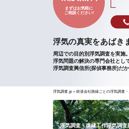
まずはお気軽に
ご相談ください!
浮気の真実をあばき
周辺での目的別浮気調査を実施
浮気問題の解決の専門会社とし
浮気調査興信所(探偵事務所)だ
浮気調査.jp
»
鉄道会社路線ごとの浮気調査・
浮気調査・復縁工作浮気調査