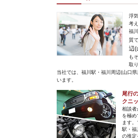
浮
考
福
質
辺
も
取
当社では、福川駅・福川周辺(山口県
います。
尾行の
クニ
相談者
を極め
ます。
駅・福
の推定