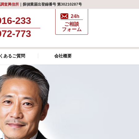
気調査興信所
｜探偵業届出登録番号 第30210287号
24h
916-233
ご相談
フォーム
972-773
くあるご質問
会社概要