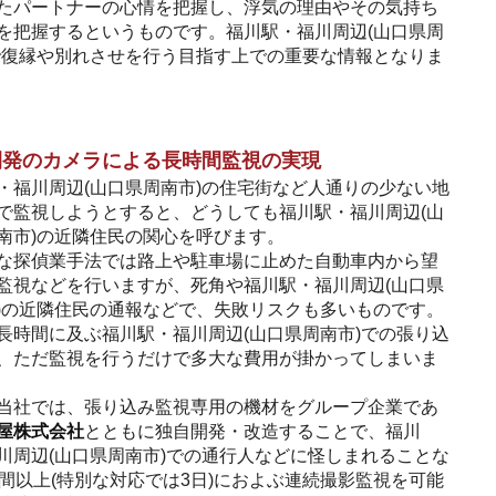
たパートナーの心情を把握し、浮気の理由やその気持ち
を把握するというものです。福川駅・福川周辺(山口県周
で復縁や別れさせを行う目指す上での重要な情報となりま
開発のカメラによる長時間監視の実現
・福川周辺(山口県周南市)の住宅街など人通りの少ない地
で監視しようとすると、どうしても福川駅・福川周辺(山
南市)の近隣住民の関心を呼びます。
な探偵業手法では路上や駐車場に止めた自動車内から望
監視などを行いますが、死角や福川駅・福川周辺(山口県
)の近隣住民の通報などで、失敗リスクも多いものです。
長時間に及ぶ福川駅・福川周辺(山口県周南市)での張り込
、ただ監視を行うだけで多大な費用が掛かってしまいま
当社では、張り込み監視専用の機材をグループ企業であ
屋株式会社
とともに独自開発・改造することで、福川
川周辺(山口県周南市)での通行人などに怪しまれることな
時間以上(特別な対応では3日)におよぶ連続撮影監視を可能