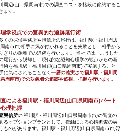
川周辺(山口県周南市)での調査コストを格段に節約するこ
きます。
心理学視点での驚異的な追跡尾行術
多くの探偵事務所や興信所の尾行は、福川駅・福川周辺
県周南市)で相手に気が付かれることを失敗とし、相手から
りぎりの距離での追跡を行います。 当社では、こうした
の尾行から脱却し、現代的な認知心理学の観点からの新
行術を福川駅・福川周辺(山口県周南市)で実施すること
手に気にされることなく
一層の確実さで福川駅・福川周
口県周南市)での対象者の追跡や監視、把握を行います。
査による福川駅・福川周辺(山口県周南市)パート
の心理把握
査興信所
の 福川駅・福川周辺(山口県周南市)での調査の
あるオプションプランとして、接触による心情調査の実
うものがあります。福川駅・福川周辺(山口県周南市)で浮