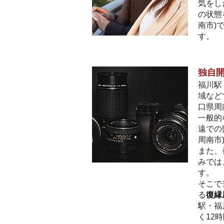
気をし
の状態
南市)
す。
独自
福川駅
域など
口県周
一般的
遠での
周南市
また、
みでは
す。
そこで
る
復縁
駅・福
く12