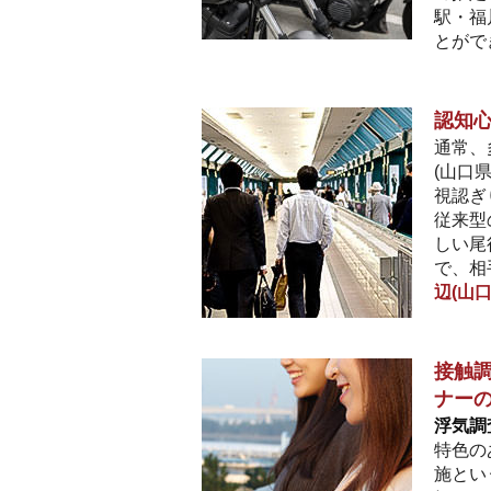
駅・福
とがで
認知
通常、
(山口
視認ぎ
従来型
しい尾
で、相
辺(山
接触調
ナー
浮気調
特色の
施とい