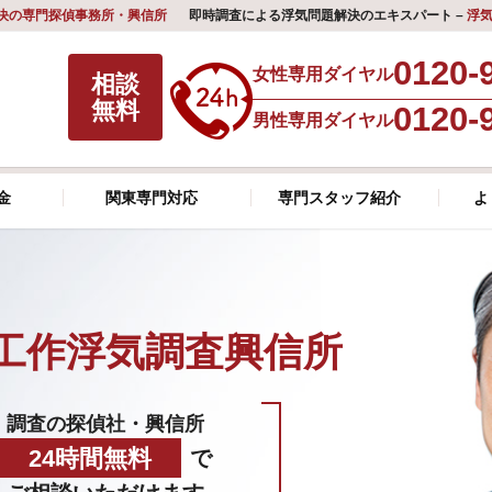
決の専門探偵事務所・興信所
即時調査による浮気問題解決のエキスパート –
浮
0120-
女性専用ダイヤル
相談
無料
0120-
男性専用ダイヤル
金
関東専門対応
専門スタッフ紹介
よ
工作浮気調査興信所
調査の探偵社・興信所
24時間無料
で