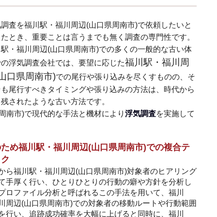
気調査を福川駅・福川周辺(山口県周南市)で依頼したいと
えたとき、重要ことは言うまでも無く調査の専門性です。
川駅・福川周辺(山口県周南市)での多くの一般的な古い体
福川駅・福川周
での浮気調査会社では、要望に応じた
(山口県周南市)
での尾行や張り込みを尽くすものの、そ
そも尾行すべきタイミングや張り込みの方法は、時代から
り残されたような古い方法です。
周南市)で現代的な手法と機材により
浮気調査
を実施して
ため福川駅・福川周辺(山口県周南市)での複合テ
ック
から福川駅・福川周辺(山口県周南市)対象者のヒアリング
て手厚く行い、ひとりひとりの行動の癖や方針を分析し
プロファイル分析と呼ばれるこの手法を用いて、福川
川周辺(山口県周南市)での対象者の移動ルートや行動範囲
を行い、追跡成功確率を大幅に上げると同時に、福川