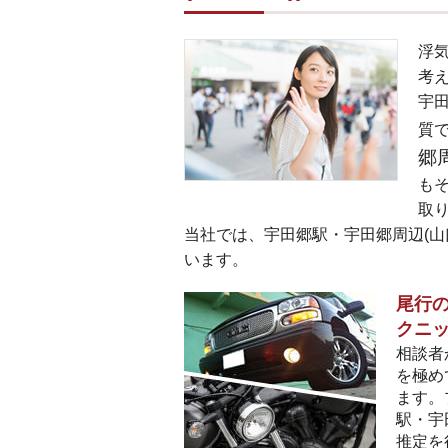
浮
考
宇
質
郷
も
取
当社では、宇田郷駅・宇田郷周辺(山
います。
尾行の
クニ
相談者
を極め
ます。
駅・宇
推定を