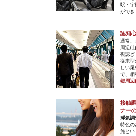
駅・宇
ができ
認知
通常、
周辺(
視認ぎ
従来型
しい尾
で、相
郷周辺
接触調
ナー
浮気調
特色の
施とい