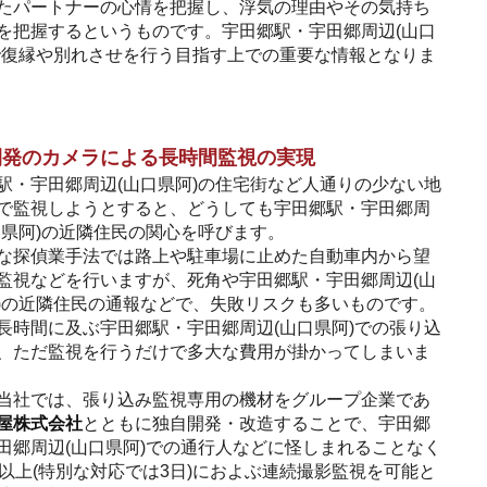
たパートナーの心情を把握し、浮気の理由やその気持ち
を把握するというものです。宇田郷駅・宇田郷周辺(山口
で復縁や別れさせを行う目指す上での重要な情報となりま
開発のカメラによる長時間監視の実現
駅・宇田郷周辺(山口県阿)の住宅街など人通りの少ない地
で監視しようとすると、どうしても宇田郷駅・宇田郷周
口県阿)の近隣住民の関心を呼びます。
な探偵業手法では路上や駐車場に止めた自動車内から望
監視などを行いますが、死角や宇田郷駅・宇田郷周辺(山
)の近隣住民の通報などで、失敗リスクも多いものです。
長時間に及ぶ宇田郷駅・宇田郷周辺(山口県阿)での張り込
、ただ監視を行うだけで多大な費用が掛かってしまいま
当社では、張り込み監視専用の機材をグループ企業であ
屋株式会社
とともに独自開発・改造することで、宇田郷
田郷周辺(山口県阿)での通行人などに怪しまれることなく
間以上(特別な対応では3日)におよぶ連続撮影監視を可能と