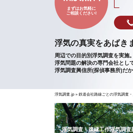
まずはお気軽に
ご相談ください!
浮気の真実をあばき
周辺での目的別浮気調査を実施
浮気問題の解決の専門会社とし
浮気調査興信所(探偵事務所)だ
浮気調査.jp
»
鉄道会社路線ごとの浮気調査・
浮気調査・復縁工作浮気調査