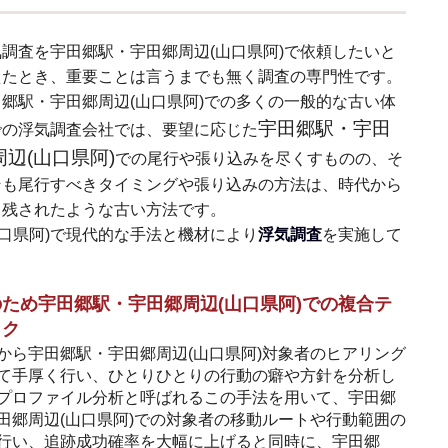
気調査を宇田郷駅・宇田郷周辺(山口県阿)で依頼したいと
えたとき、重要ことは言うまでも無く調査の専門性です。
田郷駅・宇田郷周辺(山口県阿)での多くの一般的な古い体
宇田郷駅・宇田
での浮気調査会社では、要望に応じた
周辺(山口県阿)
での尾行や張り込みを尽くすものの、そ
そも尾行すべきタイミングや張り込みの方法は、時代から
り残されたような古い方法です。
口県阿)で現代的な手法と機材により
浮気調査
を実施して
ため宇田郷駅・宇田郷周辺(山口県阿)での複合テ
ック
から宇田郷駅・宇田郷周辺(山口県阿)対象者のヒアリング
て手厚く行い、ひとりひとりの行動の癖や方針を分析し
プロファイル分析と呼ばれるこの手法を用いて、宇田郷
田郷周辺(山口県阿)での対象者の移動ルートや行動範囲の
行い、追跡成功確率を大幅に上げると同時に、宇田郷