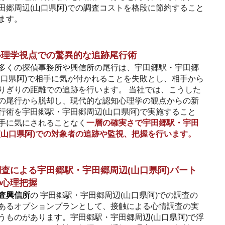
田郷周辺(山口県阿)での調査コストを格段に節約すること
ます。
心理学視点での驚異的な追跡尾行術
多くの探偵事務所や興信所の尾行は、宇田郷駅・宇田郷
山口県阿)で相手に気が付かれることを失敗とし、相手から
りぎりの距離での追跡を行います。 当社では、こうした
の尾行から脱却し、現代的な認知心理学の観点からの新
行術を宇田郷駅・宇田郷周辺(山口県阿)で実施すること
手に気にされることなく
一層の確実さで宇田郷駅・宇田
(山口県阿)での対象者の追跡や監視、把握を行います。
査による宇田郷駅・宇田郷周辺(山口県阿)パート
の心理把握
査興信所
の 宇田郷駅・宇田郷周辺(山口県阿)での調査の
あるオプションプランとして、接触による心情調査の実
うものがあります。宇田郷駅・宇田郷周辺(山口県阿)で浮