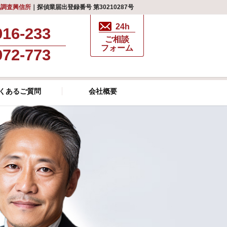
気調査興信所
｜探偵業届出登録番号 第30210287号
24h
916-233
ご相談
フォーム
972-773
くあるご質問
会社概要