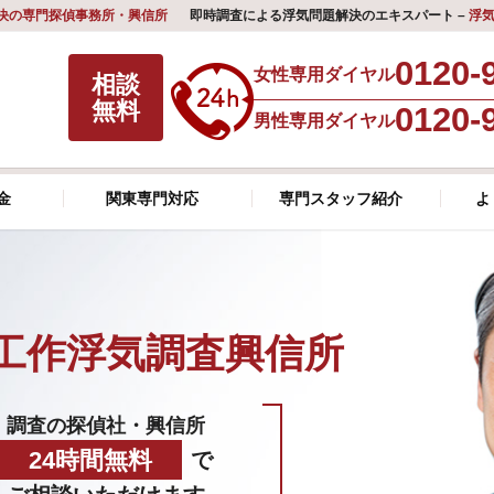
決の専門探偵事務所・興信所
即時調査による浮気問題解決のエキスパート –
浮
0120-
女性専用ダイヤル
相談
無料
0120-
男性専用ダイヤル
金
関東専門対応
専門スタッフ紹介
よ
工作浮気調査興信所
調査の探偵社・興信所
24時間無料
で