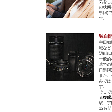
気をし
の状態
県阿)
す。
独自
宇田郷
域など
辺(山
一般的
遠での
口県阿
また、
みでは
す。
そこで
る
復縁
駅・宇
12時