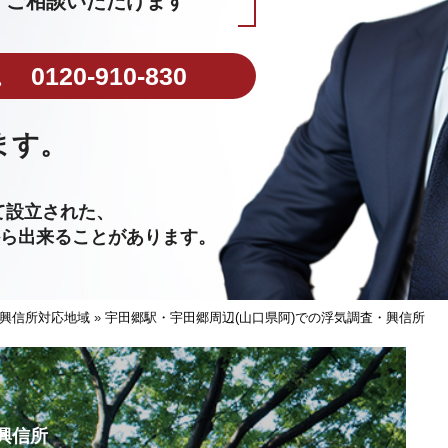
ご相談いただけます
0120-910-830
ます。
。
て設立された、
から出来ることがあります。
興信所対応地域
»
宇田郷駅・宇田郷周辺(山口県阿)での浮気調査・興信所
興信所