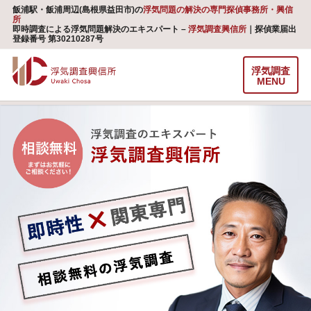
飯浦駅・飯浦周辺(島根県益田市)の
浮気問題の解決の専門探偵事務所・興信
所
即時調査による浮気問題解決のエキスパート –
浮気調査興信所
｜探偵業届出
登録番号 第30210287号
浮気調査
MENU