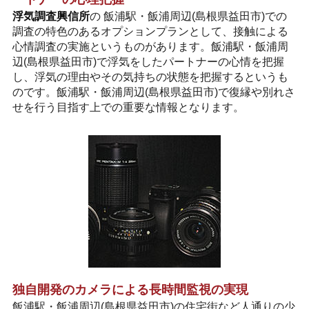
浮気調査興信所
の 飯浦駅・飯浦周辺(島根県益田市)での
調査の特色のあるオプションプランとして、接触による
心情調査の実施というものがあります。飯浦駅・飯浦周
辺(島根県益田市)で浮気をしたパートナーの心情を把握
し、浮気の理由やその気持ちの状態を把握するというも
のです。飯浦駅・飯浦周辺(島根県益田市)で復縁や別れさ
せを行う目指す上での重要な情報となります。
独自開発のカメラによる長時間監視の実現
飯浦駅・飯浦周辺(島根県益田市)の住宅街など人通りの少