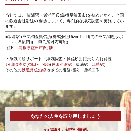
当社では、 飯浦駅・飯浦周辺(島根県益田市)を初めとする、全国
の鉄道会社沿線の地域について、専門的な浮気調査を実施してい
ます。
■飯浦駅 (浮気調査興信所(株式会社River Field)での浮気問題サポ
ート・浮気調査・興信所対応可能)
(住所 :
島根県
益田市
飯浦町
)
・
浮気問題サポート・浮気調査・興信所対応乗り入れ路線
JR山陰本線(益田～下関)
(
戸田小浜駅
-
飯浦駅
-
江崎駅
)
その他の
鉄道路線沿線
地域での復縁相談・復縁工作
あなたの人生を取り戻しましょう
24時間・
相談
無料