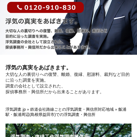
浮気の真実をあばきます。
大切な人の裏切りへの復讐、離婚、復縁、慰謝料、裁判など目的
に沿った調査を実施。
調査の会社として設立された、
探偵事務所・興信所だから出来ることがあります。
浮気調査.jp
»
鉄道会社路線ごとの浮気調査・興信所対応地域
»
飯浦
駅・飯浦周辺(島根県益田市)での浮気調査・興信所
浮気調査・復縁工作浮気調査興信所