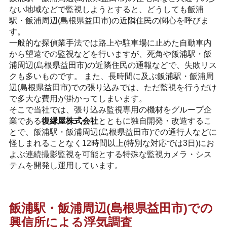
ない地域などで監視しようとすると、どうしても飯浦
駅・飯浦周辺(島根県益田市)の近隣住民の関心を呼びま
す。
一般的な探偵業手法では路上や駐車場に止めた自動車内
から望遠での監視などを行いますが、死角や飯浦駅・飯
浦周辺(島根県益田市)の近隣住民の通報などで、失敗リス
クも多いものです。 また、長時間に及ぶ飯浦駅・飯浦周
辺(島根県益田市)での張り込みでは、ただ監視を行うだけ
で多大な費用が掛かってしまいます。
そこで当社では、張り込み監視専用の機材をグループ企
業である
復縁屋株式会社
とともに独自開発・改造するこ
とで、飯浦駅・飯浦周辺(島根県益田市)での通行人などに
怪しまれることなく12時間以上(特別な対応では3日)にお
よぶ連続撮影監視を可能とする特殊な監視カメラ・シス
テムを開発し運用しています。
飯浦駅・飯浦周辺(島根県益田市)での
興信所による浮気調査