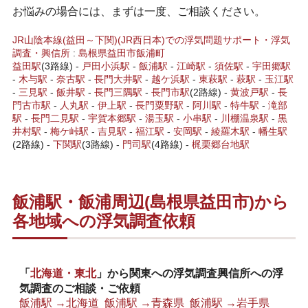
お悩みの場合には、まずは一度、ご相談ください。
JR山陰本線(益田～下関)(JR西日本)での浮気問題サポート・浮気
調査・興信所
:
島根県
益田市
飯浦町
益田駅
(3路線) -
戸田小浜駅
-
飯浦
駅
-
江崎駅
-
須佐駅
-
宇田郷駅
-
木与駅
-
奈古駅
-
長門大井駅
-
越ケ浜駅
-
東萩駅
-
萩駅
-
玉江駅
-
三見駅
-
飯井駅
-
長門三隅駅
-
長門市駅
(2路線) -
黄波戸駅
-
長
門古市駅
-
人丸駅
-
伊上駅
-
長門粟野駅
-
阿川駅
-
特牛駅
-
滝部
駅
-
長門二見駅
-
宇賀本郷駅
-
湯玉駅
-
小串駅
-
川棚温泉駅
-
黒
井村駅
-
梅ケ峠駅
-
吉見駅
-
福江駅
-
安岡駅
-
綾羅木駅
-
幡生駅
(2路線) -
下関駅
(3路線) -
門司駅
(4路線) -
梶栗郷台地駅
飯浦駅・飯浦周辺(島根県益田市)から
各地域への浮気調査依頼
「
北海道・東北
」から関東への浮気調査興信所への浮
気調査のご相談・ご依頼
飯浦駅 →北海道
飯浦駅 →青森県
飯浦駅 →岩手県