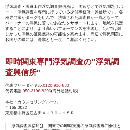
浮気調査・復縁工作浮気調査興信所は、周辺などで浮気問題サポ
ート・浮気調査を専門に行っている探偵事務所・興信所です。各
種専門家がタッグを組んで、洗練された調査員が一丸となって、
パートナーの浮気に苦しむあなたをサポートします。地域を限定
することにより、より高いパフォーマンスを実現し、1人では難
しかった浮気の証拠獲得の可能性を高めます。周辺で浮気問題に
お困りの際には、是非とも一度、ご相談ください。
即時関東専門浮気調査の"浮気調
査興信所"
代表フリーダイヤル:
0120-910-830
代表電話:
050-3196-8296
(海外通話対応)
本社・カウンセリングルーム
〒165-0022
東京都中野区江古田４－３９－１５Ｒ
浮気調査興信所
は、関東での即時実施の浮気調査専門会社と