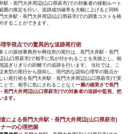
井駅・長門大井周辺(山口県萩市)での対象者の移動ルート
範囲の推定を行い、追跡成功確率を大幅に上げると同時
門大井駅・長門大井周辺(山口県萩市)での調査コストを格
約することができます。
心理学視点での驚異的な追跡尾行術
多くの探偵事務所や興信所の尾行は、長門大井駅・長門
辺(山口県萩市)で相手に気が付かれることを失敗とし、相
視認ぎりぎりの距離での追跡を行います。 当社では、こ
従来型の尾行から脱却し、現代的な認知心理学の観点か
しい尾行術を長門大井駅・長門大井周辺(山口県萩市)で実
ことで、相手に気にされることなく
一層の確実さで長門
・長門大井周辺(山口県萩市)での対象者の追跡や監視、把
います。
査による長門大井駅・長門大井周辺(山口県萩市)
トナーの心理把握