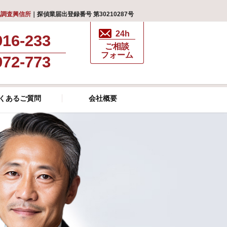
気調査興信所
｜探偵業届出登録番号 第30210287号
24h
916-233
ご相談
フォーム
972-773
くあるご質問
会社概要