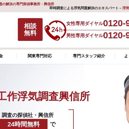
題の解決の専門探偵事務所・興信所
即時調査による浮気問題解決のエキスパート –
浮
0120-
女性専用ダイヤル
相談
無料
0120-
男性専用ダイヤル
金
関東専門対応
専門スタッフ紹介
よ
工作浮気調査興信所
調査の探偵社・興信所
24時間無料
で