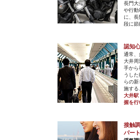
長門大
や行動
に、長
段に節
認知
通常、
大井周
手から
うした
らの新
施する
大井駅
握を行
接触調
パー