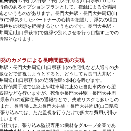
査興信所
の 長門大井駅・長門大井周辺(山口県萩市)での
特色のあるオプションプランとして、接触による心情調
施というものがあります。長門大井駅・長門大井周辺(山
市)で浮気をしたパートナーの心情を把握し、浮気の理由
気持ちの状態を把握するというものです。長門大井駅・
井周辺(山口県萩市)で復縁や別れさせを行う目指す上での
情報となります。
開発のカメラによる長時間監視の実現
井駅・長門大井周辺(山口県萩市)の住宅街など人通りの少
域などで監視しようとすると、どうしても長門大井駅・
井周辺(山口県萩市)の近隣住民の関心を呼びます。
な探偵業手法では路上や駐車場に止めた自動車内から望
監視などを行いますが、死角や長門大井駅・長門大井周
口県萩市)の近隣住民の通報などで、失敗リスクも多いもの
 また、長時間に及ぶ長門大井駅・長門大井周辺(山口県萩
の張り込みでは、ただ監視を行うだけで多大な費用が掛か
まいます。
当社では、張り込み監視専用の機材をグループ企業であ