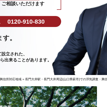
ご相談いただけます
0120-910-830
ます。
。
て設立された、
から出来ることがあります。
興信所対応地域
»
長門大井駅・長門大井周辺(山口県萩市)での浮気調査・興