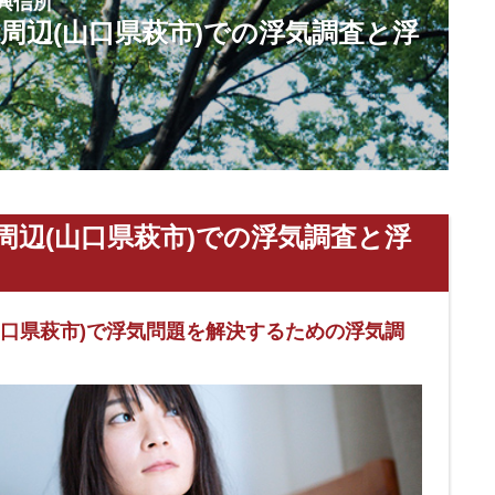
興信所
周辺(山口県萩市)での浮気調査と浮
周辺(山口県萩市)での浮気調査と浮
山口県萩市)で浮気問題を解決するための浮気調