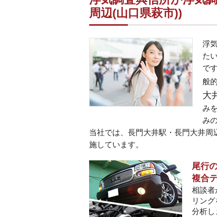
周辺(山口県萩市))
浮
た
です
般
大
み
み
当社では、長門大井駅・長門大井周辺
施しています。
尾行の
複合
相談者
リング
分析し