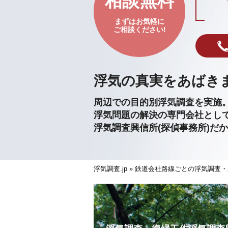
相談無料
まずはお気軽に
ご相談ください!
浮気の真実をあばき
周辺での目的別浮気調査を実施
浮気問題の解決の専門会社とし
浮気調査興信所(探偵事務所)だ
浮気調査.jp
»
鉄道会社路線ごとの浮気調査・