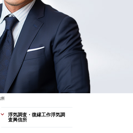
信所
浮気調査・復縁工作浮気調
査興信所