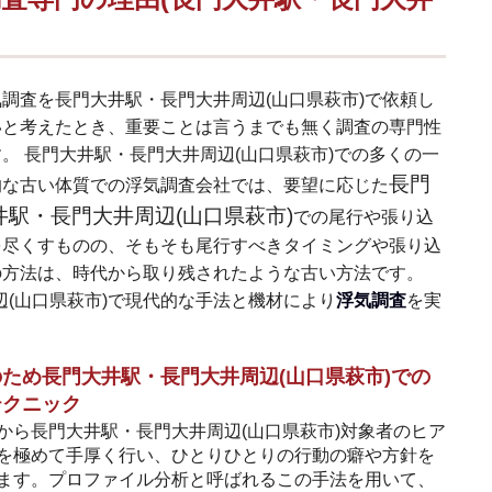
気調査を長門大井駅・長門大井周辺(山口県萩市)で依頼し
いと考えたとき、重要ことは言うまでも無く調査の専門性
。 長門大井駅・長門大井周辺(山口県萩市)での多くの一
長門
的な古い体質での浮気調査会社では、要望に応じた
井駅・長門大井周辺(山口県萩市)
での尾行や張り込
を尽くすものの、そもそも尾行すべきタイミングや張り込
の方法は、時代から取り残されたような古い方法です。
(山口県萩市)で現代的な手法と機材により
浮気調査
を実
ため長門大井駅・長門大井周辺(山口県萩市)での
テクニック
から長門大井駅・長門大井周辺(山口県萩市)対象者のヒア
を極めて手厚く行い、ひとりひとりの行動の癖や方針を
ます。プロファイル分析と呼ばれるこの手法を用いて、