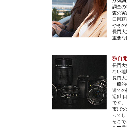
浮気調
調査の
査の実
口県萩
やその
長門大
重要な
独自
長門大
ない地
長門大
一般的
遠での
辺(山
です。
市)で
ってし
そこで